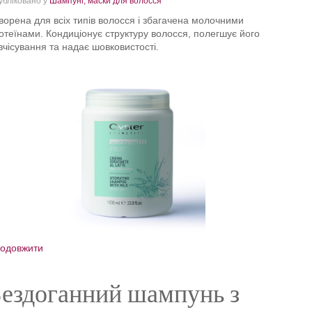
убліковано у
Шампуні, маски для волосся
ворена для всіх типів волосся і збагачена молочними
отеїнами. Кондиціонує структуру волосся, полегшує його
зчісування та надає шовковистості.
одовжити
ездоганний шампунь з