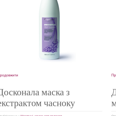
родовжити
Пр
Досконала маска з
Д
екстрактом часноку