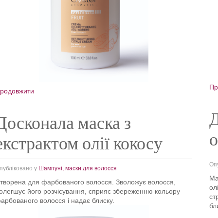
Пр
родовжити
Д
Досконала маска з
екстрактом олії кокосу
Оп
публіковано у
Шампуні, маски для волосся
Ма
творена для фарбованого волосся. Зволожує волосся,
ол
олегшує його розчісування, сприяє збереженню кольору
ст
арбованого волосся і надає блиску.
бл