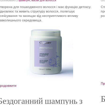
публіковано у
Шампуні, маски для волосся
Оп
творена для пошкодженого волосся і має функцію детоксу.
Ст
ідновлює та живить структуру волосся, полегшує
пр
озчісування та захищає від несприятливого впливу
ро
авколишнього середовища.
Пр
родовжити
Б
Бездоганний шампунь з