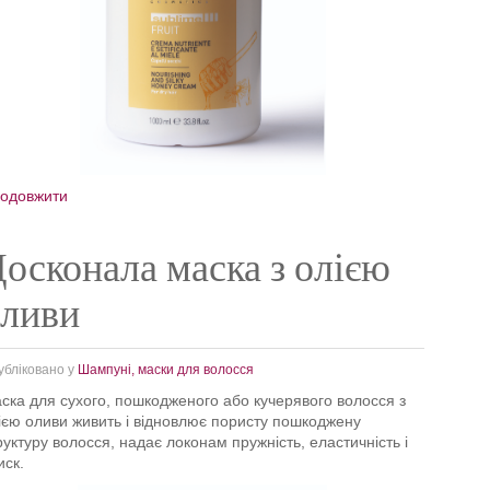
одовжити
осконала маска з олією
оливи
убліковано у
Шампуні, маски для волосся
ска для сухого, пошкодженого або кучерявого волосся з
ією оливи живить і відновлює пористу пошкоджену
руктуру волосся, надає локонам пружність, еластичність і
иск.