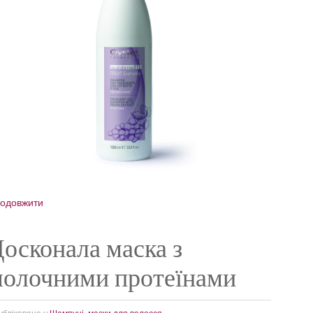
одовжити
осконала маска з
молочними протеїнами