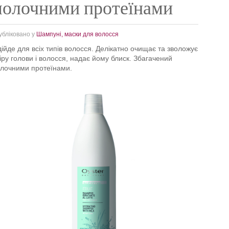
молочними протеїнами
убліковано у
Шампуні, маски для волосся
дійде для всіх типів волосся. Делікатно очищає та зволожує
іру голови і волосся, надає йому блиск. Збагачений
лочними протеїнами.