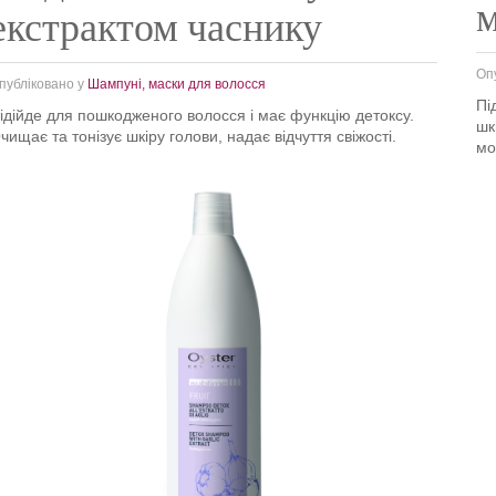
екстрактом часнику
Оп
публіковано у
Шампуні, маски для волосся
Пі
ідійде для пошкодженого волосся і має функцію детоксу.
шк
чищає та тонізує шкіру голови, надає відчуття свіжості.
мо