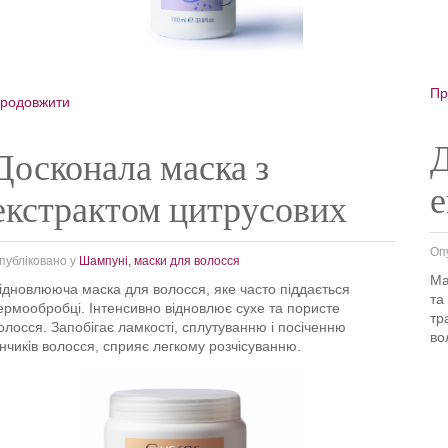
Пр
родовжити
Д
Досконала маска з
е
екстрактом цитрусових
Оп
публіковано у
Шампуні, маски для волосся
Ма
ідновлююча маска для волосся, яке часто піддається
та
ермообробці. Інтенсивно відновлює сухе та пористе
тр
олосся. Запобігає ламкості, сплутуванню і посіченню
во
інчиків волосся, сприяє легкому розчісуванню.