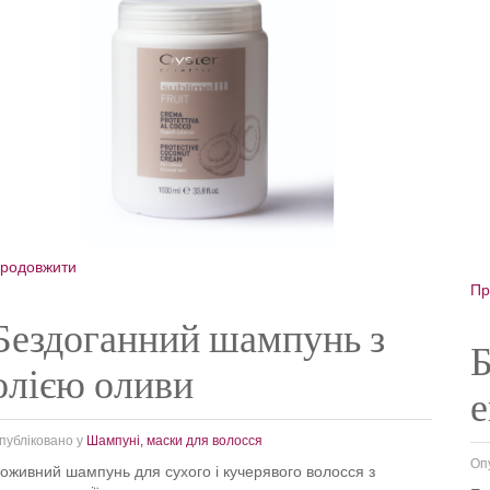
родовжити
Пр
Бездоганний шампунь з
Б
олією оливи
е
публіковано у
Шампуні, маски для волосся
Оп
оживний шампунь для сухого і кучерявого волосся з